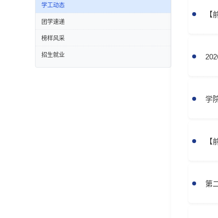
学工动态
【
团学速递
榜样风采
招生就业
20
学
【
第