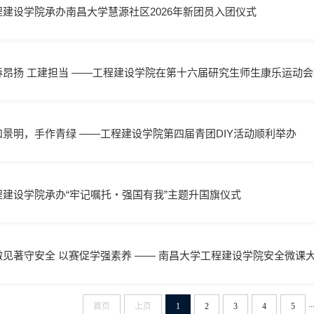
程建设学院承办南昌大学慧源社区2026年新团员入团仪式
春昂扬 工建担当 ——工程建设学院在第十六届研究生师生康乐运动
和景明，手作青绿 ——工程建设学院第四届青团DIY活动顺利举办
程建设学院承办“牢记嘱托・强国有我”主题升国旗仪式
微见著守安全 以赛促学强素养 —— 南昌大学工程建设学院安全微课
..
首页
上页
1
2
3
4
5