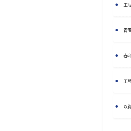
工
青
春
工
以