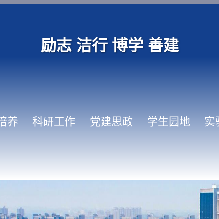
励志 洁行 博学 善建
培养
科研工作
党建思政
学生园地
实