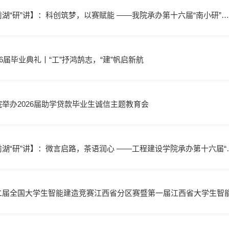
前湖“研”讲】：科创筑梦，以赛赋能 ——我院承办第十六届“南小研”…
26届毕业典礼丨“工”抒鸿鹄志，“建”帆启新航
院举办2026届助学贷款毕业生诚信主题教育会
前湖“研”讲】：微言启路，茶语润心 ——工程建设学院承办第十六届“
二届全国大学生智能建造竞赛江西省分区赛暨第一届江西省大学生智