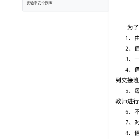
实验室安全题库
为了
1、
2、
3、
4、
到交接班
5、
教师进行
6、
7、
8、