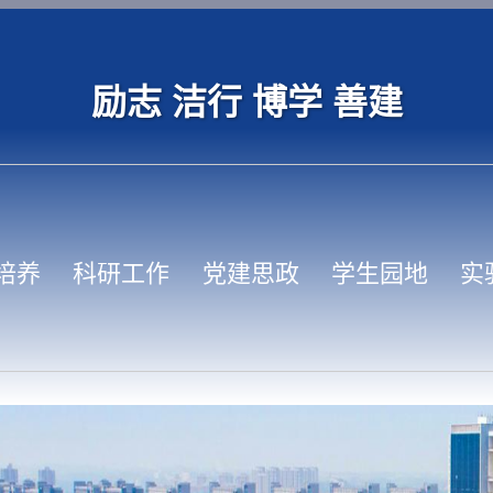
励志 洁行 博学 善建
培养
科研工作
党建思政
学生园地
实