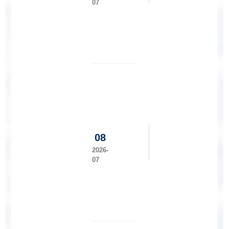
处
07
来
工
我
程
院
建
调
设
研
学
交
院
流
召
开
一
届
五
08
次
教
2026-
职
07
工
暨
工
会
会
员