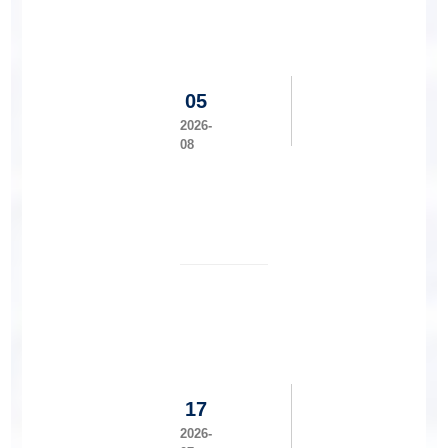
获
全
国
水
利
05
类
2026-
专
08
业
青
年
教
师
印
讲
尼
课
乌
竞
达
赛
雅
一
纳
等
大
奖
学
17
国
际
2026-