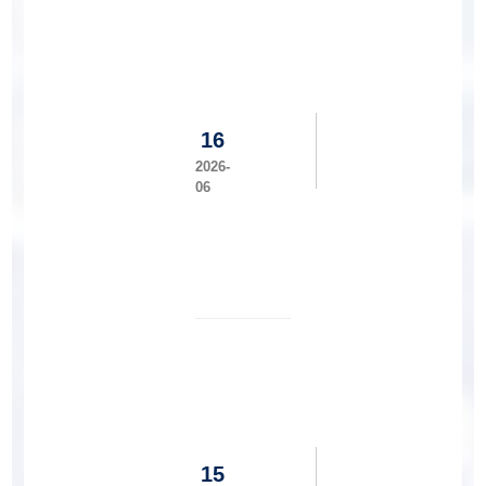
代
表
学院
大
举办
会
2026
届助
工
学贷
16
程
款毕
建
2026-
业生
06
设
诚信
学
主题
院
教育
党
会
委
与
机
关
党
我
委
校
基
工
本
程
建
15
建
设