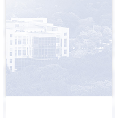
喜
报
丨
我
院
教
师
荣