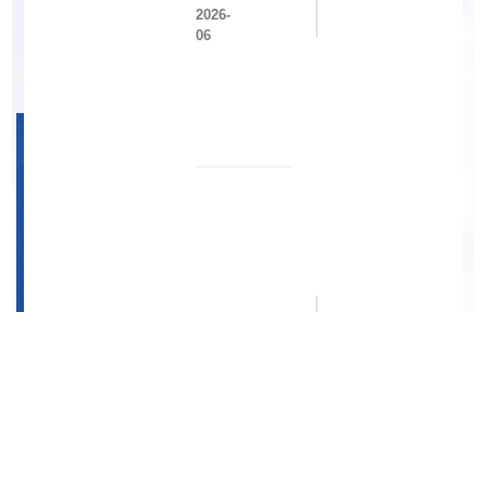
设
2026-
处
06
学
党
院
支
科
部
研
开
团
展
队
联
在
学
微
共
胶
建
囊
廉
高
政
值
教
赋
育
15
能
活
2026-
锂
动
06
渣
的
绿
色
制