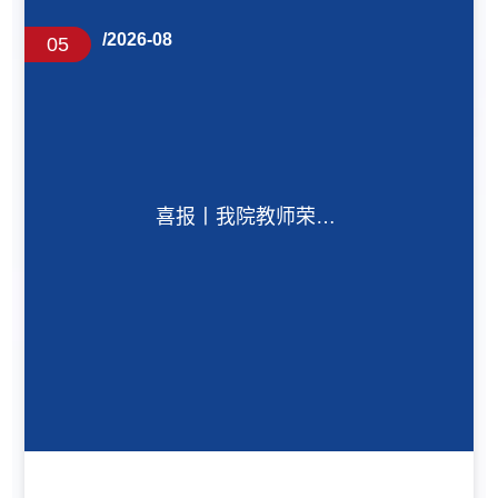
/2026-08
05
喜报丨我院教师荣获
全国水利类专业青年
教师讲课竞赛一等奖