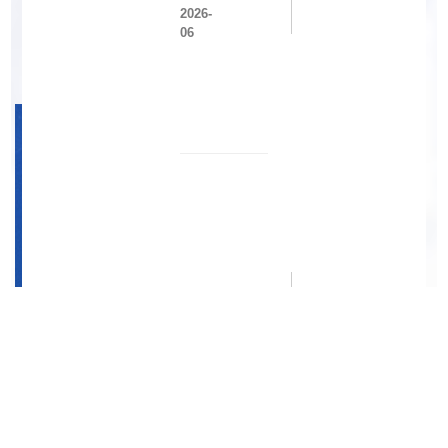
设
2026-
处
06
学
党
院
支
科
部
研
开
团
展
队
联
在
学
微
共
胶
建
囊
廉
高
政
值
教
赋
育
15
能
活
2026-
锂
动
06
渣
的
绿
色
制