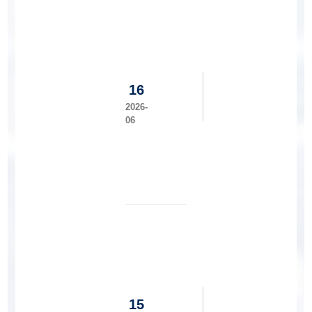
代
表
学院
大
举办
会
2026
届助
工
学贷
16
程
款毕
建
2026-
业生
06
设
诚信
学
主题
院
教育
党
会
委
与
机
关
党
我
委
校
基
工
本
程
建
15
建
设