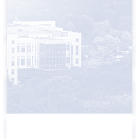
喜
报
丨
我
院
教
师
荣