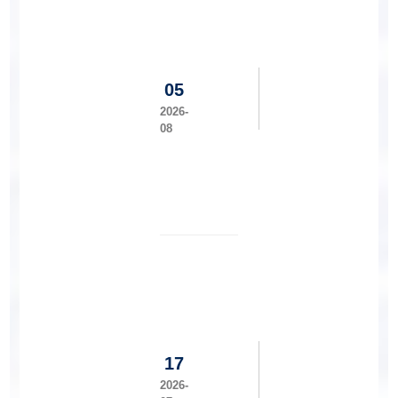
获
全
国
水
利
05
类
2026-
专
08
业
青
年
教
师
印
讲
尼
课
乌
竞
达
赛
雅
一
纳
等
大
奖
学
17
国
际
2026-