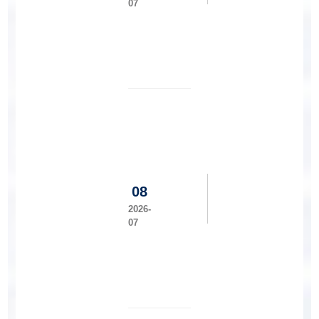
处
07
来
工
我
程
院
建
调
设
研
学
交
院
流
召
开
一
届
五
08
次
教
2026-
职
07
工
暨
工
会
会
员