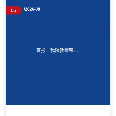
/2026-08
05
喜报丨我院教师荣获
全国水利类专业青年
教师讲课竞赛一等奖